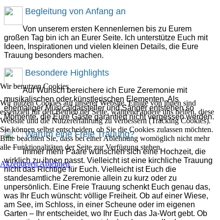
Begleitung von Anfang an
Von unserem ersten Kennenlernen bis zu Eurem
großen Tag bin ich an Eurer Seite. Ich unterstütze Euch mit
Ideen, Inspirationen und vielen kleinen Details, die Eure
Trauung besonders machen.
Besondere Highlights
Wir benutzen Cookies
Auf Wunsch bereichere ich Eure Zeremonie mit
musikalischen oder künstlerischen Elementen. Als
Wir nutzen Cookies auf unserer Website. Einige von ihnen sind
ehemaliger Musicaldarsteller und Sänger entstehen so
essenziell für den Betrieb der Seite, während andere uns helfen, diese
Momente, die Eure Gäste garantiert nicht vergessen werden.
Website und die Nutzererfahrung zu verbessern (Tracking Cookies).
Sie können selbst entscheiden, ob Sie die Cookies zulassen möchten.
Warum eine Freie Trauung?
Bitte beachten Sie, dass bei einer Ablehnung womöglich nicht mehr
alle Funktionalitäten der Seite zur Verfügung stehen.
Immer mehr Paare wünschen sich eine Hochzeit, die
wirklich zu ihnen passt. Vielleicht ist eine kirchliche Trauung
Akzeptieren
Ablehnen
nicht das Richtige für Euch. Vielleicht ist Euch die
standesamtliche Zeremonie allein zu kurz oder zu
unpersönlich. Eine Freie Trauung schenkt Euch genau das,
was Ihr Euch wünscht: völlige Freiheit. Ob auf einer Wiese,
am See, im Schloss, in einer Scheune oder im eigenen
Garten – Ihr entscheidet, wo Ihr Euch das Ja-Wort gebt. Ob