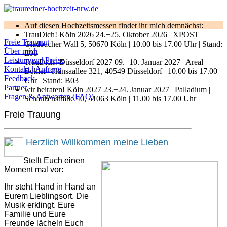
Auf diesen Hochzeitsmessen findet ihr mich demnächst:
TrauDich! Köln 2026 24.+25. Oktober 2026 | XPOST |
Freie Trauung
Gladbacher Wall 5, 50670 Köln | 10.00 bis 17.00 Uhr | Stand:
Über mich
E08
Leistungen | Preise
TrauDich! Düsseldorf 2027 09.+10. Januar 2027 | Areal
Kontakt | Anfrage
Böhler | Hansaallee 321, 40549 Düsseldorf | 10.00 bis 17.00
Feedback
Uhr | Stand: B03
Partner
wir heiraten! Köln 2027 23.+24. Januar 2027 | Palladium |
Fragen & Antworten (FAQ)
Schanzenstraße 40, 51063 Köln | 11.00 bis 17.00 Uhr
Freie Trauung
Herzlich Willkommen meine Lieben
Stellt Euch einen
Moment mal vor:
Ihr steht Hand in Hand an
Eurem Lieblingsort. Die
Musik erklingt. Eure
Familie und Eure
Freunde lächeln Euch