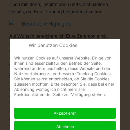
Euch mit Ideen, Inspirationen und vielen kleinen
Details, die Eure Trauung besonders machen.
Besondere Highlights
Auf Wunsch bereichere ich Eure Zeremonie mit
musikalischen oder künstlerischen Elementen. Als
Wir benutzen Cookies
ehemaliger Musicaldarsteller und Sänger entstehen
Wir nutzen Cookies auf unserer Website. Einige von
so Momente, die Eure Gäste garantiert nicht
ihnen sind essenziell für den Betrieb der Seite,
vergessen werden.
während andere uns helfen, diese Website und die
Nutzererfahrung zu verbessern (Tracking Cookies).
Warum eine Freie Trauung?
Sie können selbst entscheiden, ob Sie die Cookies
zulassen möchten. Bitte beachten Sie, dass bei einer
Ablehnung womöglich nicht mehr alle
Immer mehr Paare wünschen sich eine Hochzeit, die
Funktionalitäten der Seite zur Verfügung stehen.
wirklich zu ihnen passt. Vielleicht ist eine kirchliche
Trauung nicht das Richtige für Euch. Vielleicht ist
Euch die standesamtliche Zeremonie allein zu kurz
Akzeptieren
oder zu unpersönlich. Eine Freie Trauung schenkt
Euch genau das, was Ihr Euch wünscht: völlige
Ablehnen