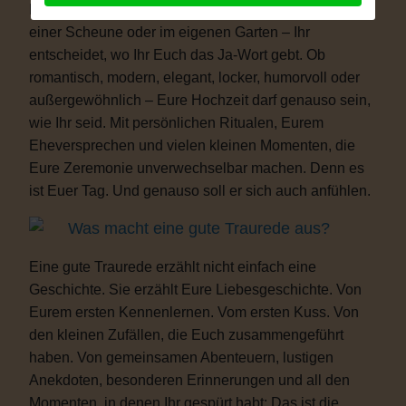
Freiheit. Ob auf einer Wiese, am See, im Schloss, in
einer Scheune oder im eigenen Garten – Ihr
entscheidet, wo Ihr Euch das Ja-Wort gebt. Ob
romantisch, modern, elegant, locker, humorvoll oder
außergewöhnlich – Eure Hochzeit darf genauso sein,
wie Ihr seid. Mit persönlichen Ritualen, Eurem
Eheversprechen und vielen kleinen Momenten, die
Eure Zeremonie unverwechselbar machen. Denn es
ist Euer Tag. Und genauso soll er sich auch anfühlen.
Was macht eine gute Traurede aus?
Eine gute Traurede erzählt nicht einfach eine
Geschichte. Sie erzählt Eure Liebesgeschichte. Von
Eurem ersten Kennenlernen. Vom ersten Kuss. Von
den kleinen Zufällen, die Euch zusammengeführt
haben. Von gemeinsamen Abenteuern, lustigen
Anekdoten, besonderen Erinnerungen und all den
Momenten, in denen Ihr gespürt habt: Das ist die