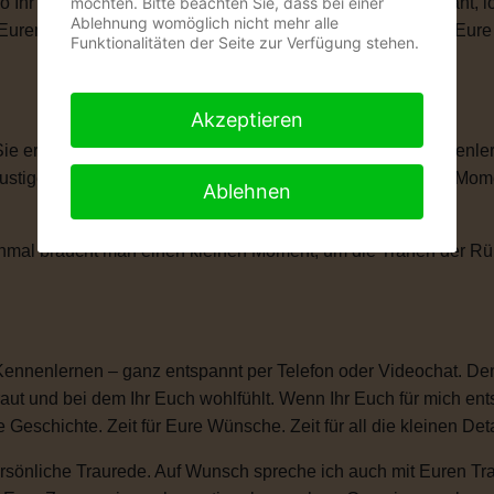
wo Ihr Euch das Ja-Wort gebt. Ob romantisch, modern, elegant, 
möchten. Bitte beachten Sie, dass bei einer
Ablehnung womöglich nicht mehr alle
len, Eurem Eheversprechen und vielen kleinen Momenten, die Eu
Funktionalitäten der Seite zur Verfügung stehen.
Akzeptieren
 Sie erzählt Eure Liebesgeschichte. Von Eurem ersten Kennenle
igen Anekdoten, besonderen Erinnerungen und all den Momente
Ablehnen
anchmal braucht man einen kleinen Moment, um die Tränen der 
Kennenlernen – ganz entspannt per Telefon oder Videochat. Denn
ut und bei dem Ihr Euch wohlfühlt. Wenn Ihr Euch für mich ent
e Geschichte. Zeit für Eure Wünsche. Zeit für all die kleinen D
sönliche Traurede. Auf Wunsch spreche ich auch mit Euren Tra