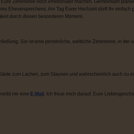
ie Eure Zeremonie noch emotionaler machen. Gemeinsam plane
ures Eheversprechens. Am Tag Eurer Hochzeit dürft Ihr einfac
igkeit durch diesen besonderen Moment.
ließung. Sie ist eine persönliche, weltliche Zeremonie, in der a
Gäste zum Lachen, zum Staunen und wahrscheinlich auch zu ei
reibt mir eine
E-Mail
. Ich freue mich darauf, Eure Liebesgeschi