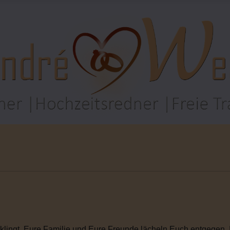
klingt. Eure Familie und Eure Freunde lächeln Euch entgegen. Ihr