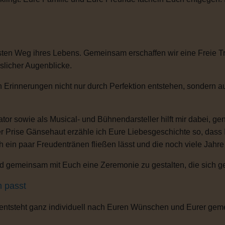
ten Weg ihres Lebens. Gemeinsam erschaffen wir eine Freie Tra
sslicher Augenblicke.
n Erinnerungen nicht nur durch Perfektion entstehen, sondern 
or sowie als Musical- und Bühnendarsteller hilft mir dabei, g
r Prise Gänsehaut erzähle ich Eure Liebesgeschichte so, dass
ch ein paar Freudentränen fließen lässt und die noch viele Jahr
 gemeinsam mit Euch eine Zeremonie zu gestalten, die sich gena
h passt
 entsteht ganz individuell nach Euren Wünschen und Eurer gem