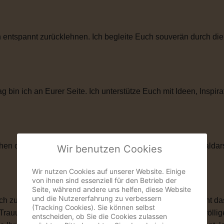
entspannt zurücklehnen. Ich begleite Euch souverän durch die
in ich an Eurer Seite. Ich unterstütze Euch mit Ideen, Inspira
hen oder künstlerischen Elementen. Als ehemaliger Musicaldar
Wir benutzen Cookies
Wir nutzen Cookies auf unserer Website. Einige
von ihnen sind essenziell für den Betrieb der
Seite, während andere uns helfen, diese Website
und die Nutzererfahrung zu verbessern
zu ihnen passt. Vielleicht ist eine kirchliche Trauung nicht das
(Tracking Cookies). Sie können selbst
 Trauung schenkt Euch genau das, was Ihr Euch wünscht: völlige
entscheiden, ob Sie die Cookies zulassen